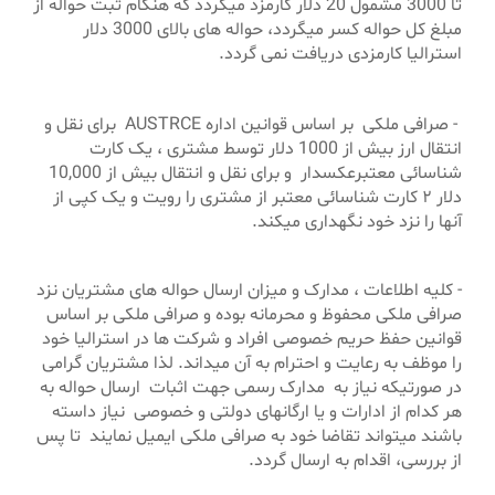
تا 3000 مشمول 20 دلار کارمزد میگردد که هنگام ثبت حواله از
مبلغ کل حواله کسر میگردد، حواله های بالای 3000 دلار
استرالیا کارمزدی دریافت
نمی گردد.
- صرافی ملکی بر اساس قوانین اداره AUSTRCE برای نقل و
انتقال ارز بیش از 1000 دلار توسط مشتری ، یک کارت
شناسائی معتبرعکسدار و برای نقل و انتقال بیش از 10,000
دلار ۲ کارت شناسائی معتبر از مشتری را رویت و یک کپی از
آنها را نزد خود نگهداری میکند.
- کلیه اطلاعات ، مدارک و میزان ارسال حواله های مشتریان نزد
صرافی ملکی محفوظ و محرمانه بوده و صرافی ملکی بر اساس
قوانین حفظ حریم خصوصی افراد و شرکت ها در استرالیا خود
را موظف به رعایت و احترام به آن میداند. لذا مشتریان گرامی
در صورتیکه نیاز به مدارک رسمی جهت اثبات ارسال حواله به
هر کدام از ادارات و یا ارگانهای دولتی و خصوصی نیاز داسته
باشند میتواند تقاضا خود به صرافی ملکی ایمیل نمایند تا پس
از بررسی، اقدام به ارسال گردد.